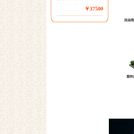
￥37500