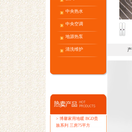
中央热水
中央空调
地源热泵
清洗维护
产
>
博馨家用地暖 BGD贵
族系列 三房75平方