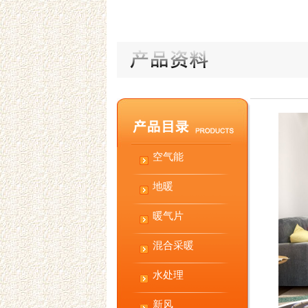
空气能
地暖
暖气片
混合采暖
水处理
新风