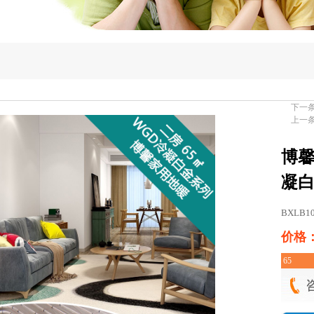
下一
上一
博馨
凝白
BXLB1
价格：
65