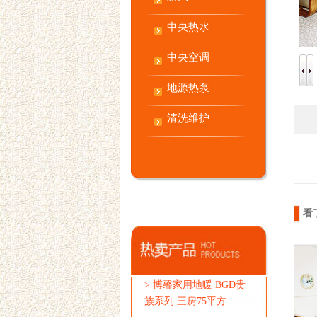
中央热水
中央空调
地源热泵
清洗维护
看
>
博馨家用地暖 BGD贵
族系列 三房75平方