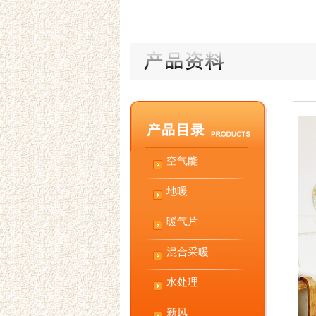
空气能
地暖
暖气片
混合采暖
水处理
新风