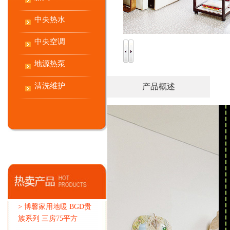
中央热水
中央空调
地源热泵
清洗维护
产品概述
>
博馨家用地暖 BGD贵
族系列 三房75平方