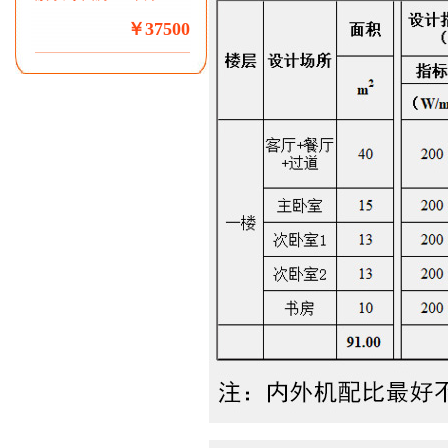
￥37500