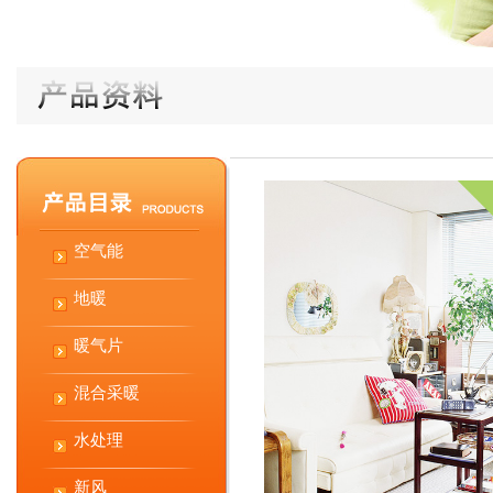
空气能
地暖
暖气片
混合采暖
水处理
新风