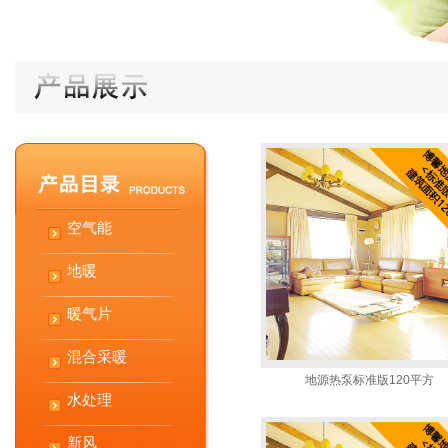
空气能
地暖
暖气片
混合采暖
地源热泵标准版120平方
水处理
新风