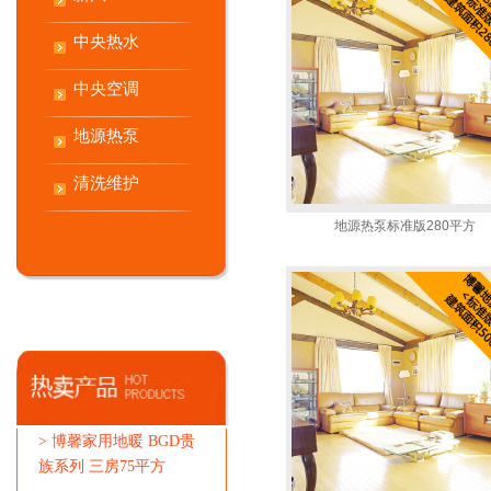
中央热水
中央空调
地源热泵
清洗维护
地源热泵标准版280平方
>
博馨家用地暖 BGD贵
族系列 三房75平方