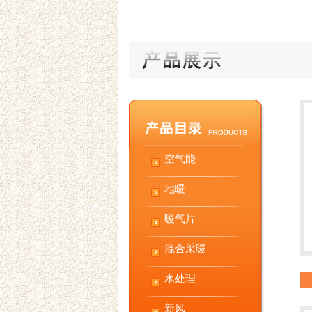
空气能
地暖
暖气片
混合采暖
水处理
新风