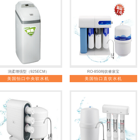
润柔增强型（925ECM）
RO-850纯饮睿泉宝
美国怡口中央软水机
美国怡口直饮水机