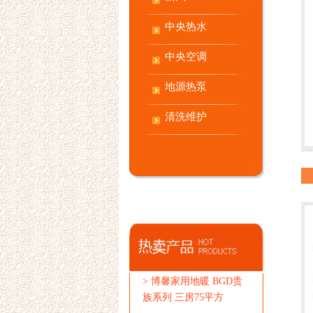
中央热水
中央空调
地源热泵
清洗维护
>
博馨家用地暖 BGD贵
族系列 三房75平方