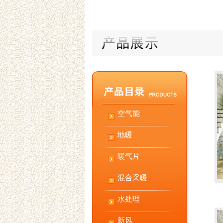
空气能
地暖
暖气片
混合采暖
水处理
新风