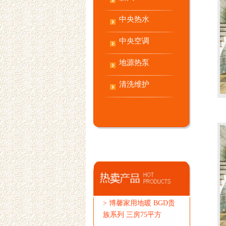
中央热水
中央空调
地源热泵
清洗维护
>
博馨家用地暖 BGD贵
族系列 三房75平方