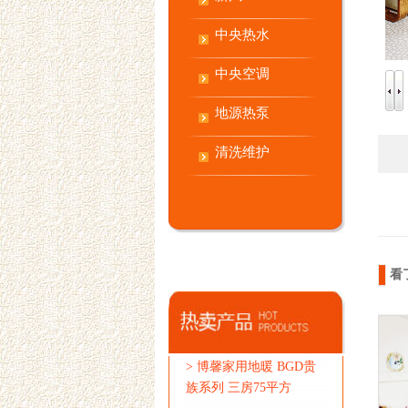
中央热水
中央空调
地源热泵
清洗维护
看
>
博馨家用地暖 BGD贵
族系列 三房75平方