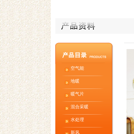
空气能
地暖
暖气片
混合采暖
水处理
新风