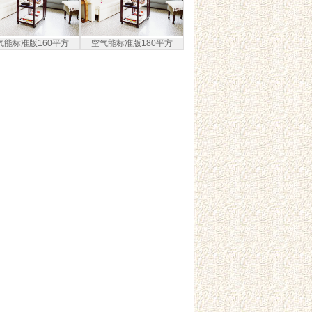
气能标准版160平方
空气能标准版180平方