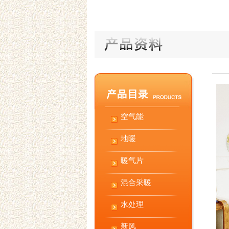
空气能
地暖
暖气片
混合采暖
水处理
新风