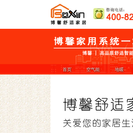
首页
空气能
地暖