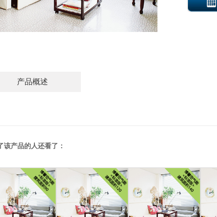
产品概述
了该产品的人还看了：