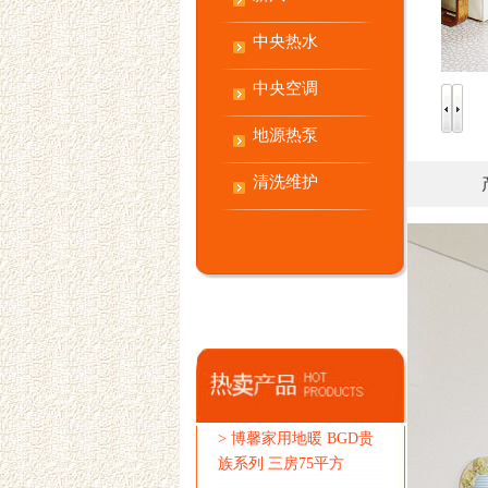
中央热水
中央空调
地源热泵
清洗维护
>
博馨家用地暖 BGD贵
族系列 三房75平方