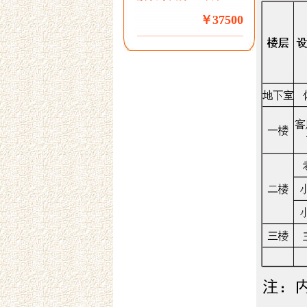
￥37500