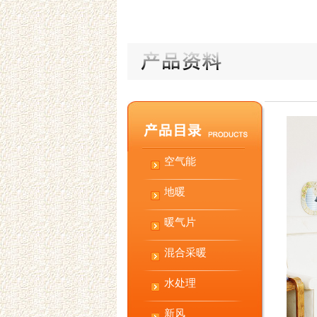
空气能
地暖
暖气片
混合采暖
水处理
新风