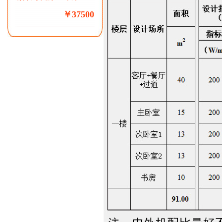
￥37500