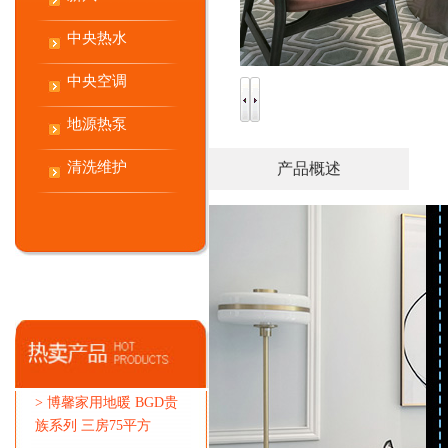
中央热水
中央空调
地源热泵
清洗维护
产品概述
>
博馨家用地暖 BGD贵
族系列 三房75平方