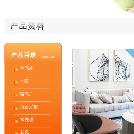
空气能
地暖
暖气片
混合采暖
水处理
新风