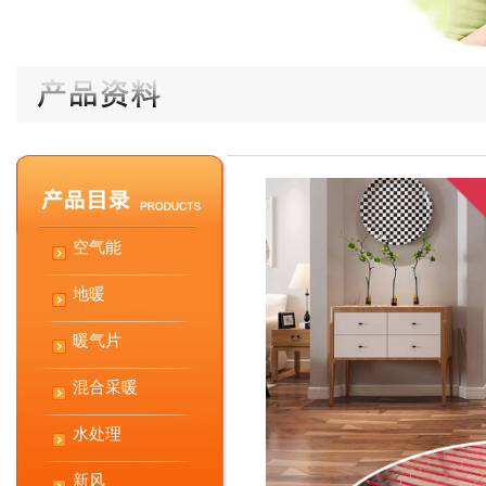
空气能
地暖
暖气片
混合采暖
水处理
新风