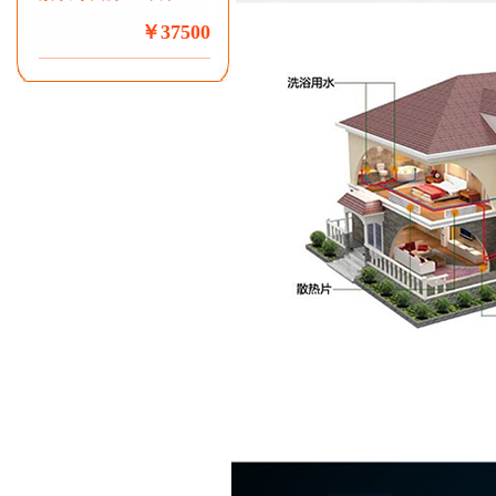
￥37500