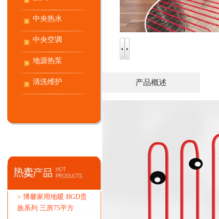
中央热水
中央空调
地源热泵
清洗维护
产品概述
>
博馨家用地暖 BGD贵
族系列 三房75平方