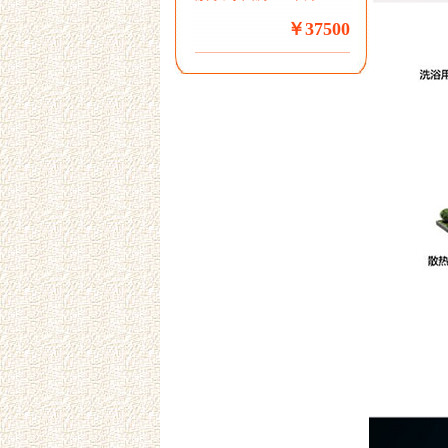
￥37500