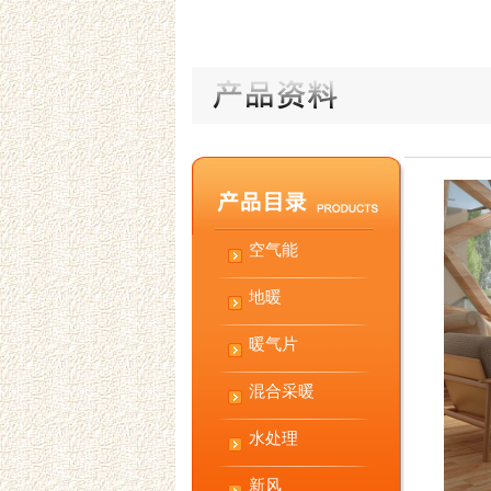
空气能
地暖
暖气片
混合采暖
水处理
新风