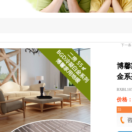
下一条
博馨
金系
BXBL10
价格：￥
55