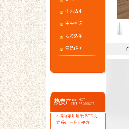
中央热水
中央空调
地源热泵
清洗维护
>
博馨家用地暖 BGD贵
族系列 三房75平方