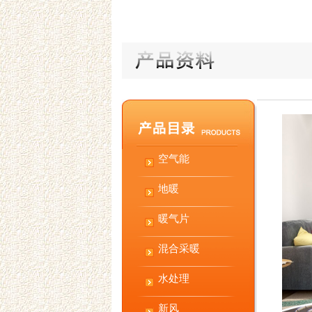
空气能
地暖
暖气片
混合采暖
水处理
新风