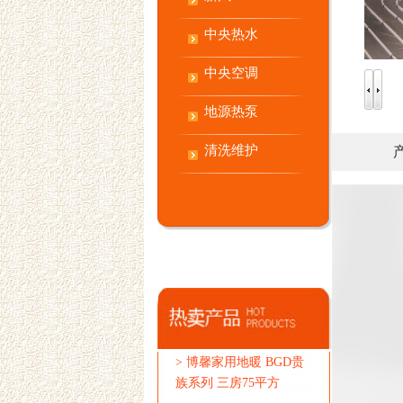
中央热水
中央空调
地源热泵
清洗维护
>
博馨家用地暖 BGD贵
族系列 三房75平方