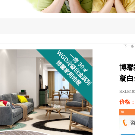
下一条
博馨
凝白
BXLB10
价格：￥
30