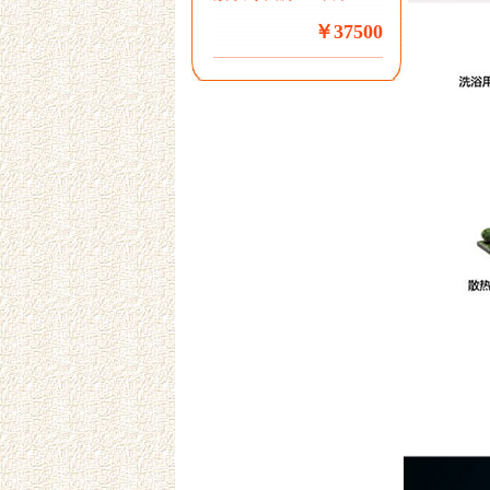
￥37500