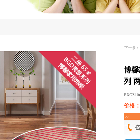
下一条：
博馨
列 
BXGZ10
价格：￥
65