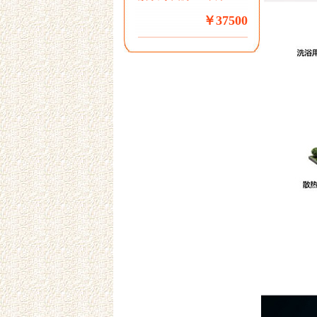
￥37500