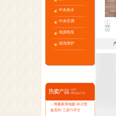
中央热水
中央空调
地源热泵
清洗维护
>
博馨家用地暖 BGD贵
族系列 三房75平方