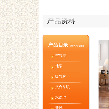
空气能
地暖
暖气片
混合采暖
水处理
新风