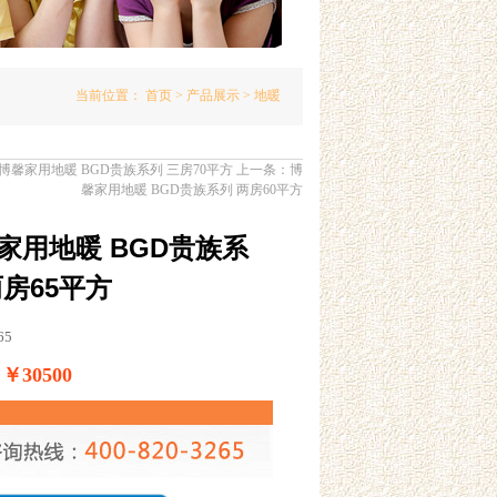
当前位置：
首页
>
产品展示
> 地暖
博馨家用地暖 BGD贵族系列 三房70平方
上一条：
博
馨家用地暖 BGD贵族系列 两房60平方
家用地暖 BGD贵族系
两房65平方
65
30500