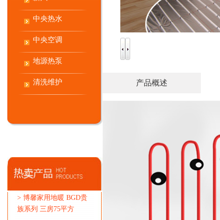
中央热水
中央空调
地源热泵
清洗维护
产品概述
>
博馨家用地暖 BGD贵
族系列 三房75平方