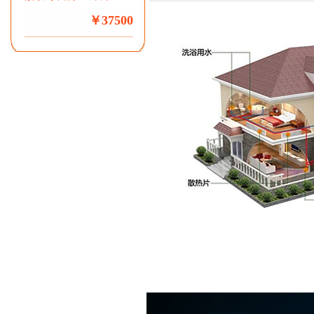
￥37500