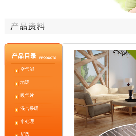
空气能
地暖
暖气片
混合采暖
水处理
新风