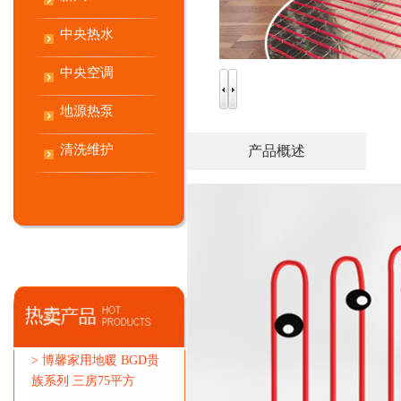
中央热水
中央空调
地源热泵
清洗维护
产品概述
>
博馨家用地暖 BGD贵
族系列 三房75平方