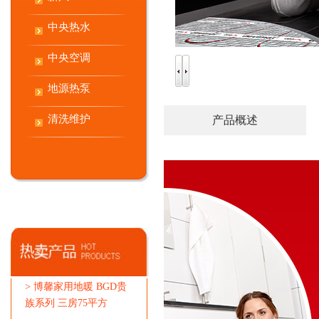
中央热水
中央空调
地源热泵
清洗维护
产品概述
>
博馨家用地暖 BGD贵
族系列 三房75平方