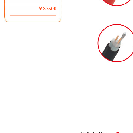
￥37500