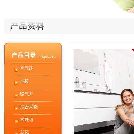
空气能
地暖
暖气片
混合采暖
水处理
新风